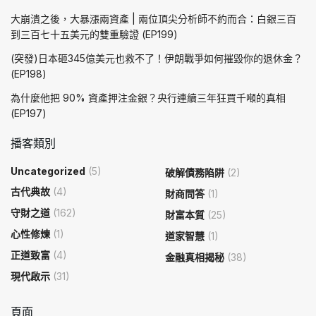
大崩潰之後，大暴漲兩資產 | 兩位頂尖分析師不約而合：白銀三百
到三百七十五美元的雙重驗證 (EP199)
(突發)日本砸345億美元也救不了！伊朗戰爭如何摧毀你的退休金？
(EP198)
為什麼他把 90% 資產押注金銀？央行連續三年狂買千噸的真相
(EP197)
播客類別
Uncategorized
(5)
破解債務陷阱
(2)
古代典故
(4)
財商問答
(1)
守財之道
(162)
財富本質
(25)
心性修煉
(1)
道家智慧
(1)
正道致富
(4)
金融真相揭秘
(38)
現代啟示
(31)
頁面