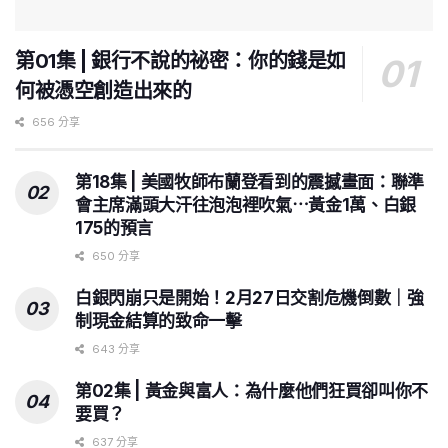
第01集 | 銀行不說的祕密：你的錢是如
何被憑空創造出來的
656 分享
第18集 | 美國牧師布蘭登看到的震撼畫面：聯準
會主席滿頭大汗往泡泡裡吹氣⋯黃金1萬、白銀
175的預言
650 分享
白銀閃崩只是開始！2月27日交割危機倒數｜強
制現金結算的致命一擊
643 分享
第02集 | 黃金與富人：為什麼他們狂買卻叫你不
要買？
637 分享