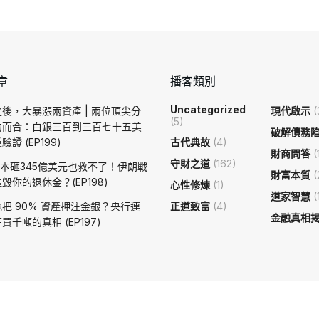
章
播客類別
Uncategorized
後，大暴漲兩資產 | 兩位頂尖分
現代啟示
(
(5)
約而合：白銀三百到三百七十五美
破解債務
證 (EP199)
古代典故
(4)
財商問答
(
守財之道
(162)
日本砸345億美元也救不了！伊朗戰
財富本質
(
毀你的退休金？(EP198)
心性修煉
(1)
道家智慧
(
把 90% 資產押注金銀？央行連
正道致富
(4)
金融真相
買千噸的真相 (EP197)