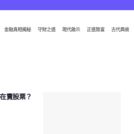
金融真相揭秘
守財之道
現代啟示
正道致富
古代典故
在賣股票？