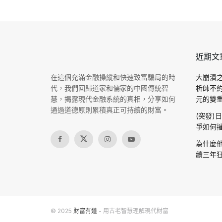
近期文
在這個充滿金融操縱和快速致富騙局的時
大崩潰之
代，我們回歸道家和儒家的中國傳統智
析師不
慧，揭露現代金融系統的真相，分享如何
元的雙重驗
通過道德原則累積真正可持續的財富。
(突發)
爭如何摧
為什麼他
續三年狂
© 2025
財富有道
- 用古老智慧理解現代財富