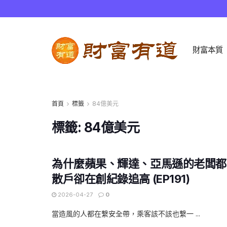
財富本質
首頁
標籤
84億美元
標籤:
84億美元
為什麼蘋果、輝達、亞馬遜的老闆都
散戶卻在創紀錄追高 (EP191)
2026-04-27
0
當造風的人都在繫安全帶，乘客該不該也繫一 ...