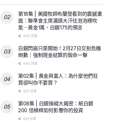
第18集 | 美國牧師布蘭登看到的震撼畫
面：聯準會主席滿頭大汗往泡泡裡吹
氣⋯黃金1萬、白銀175的預言
650 分享
白銀閃崩只是開始！2月27日交割危機
倒數｜強制現金結算的致命一擊
643 分享
第02集 | 黃金與富人：為什麼他們狂
買卻叫你不要買？
637 分享
第08集 | 白銀操縱大揭密：紙白銀
200 倍槓桿如何影響你的投資
631 分享