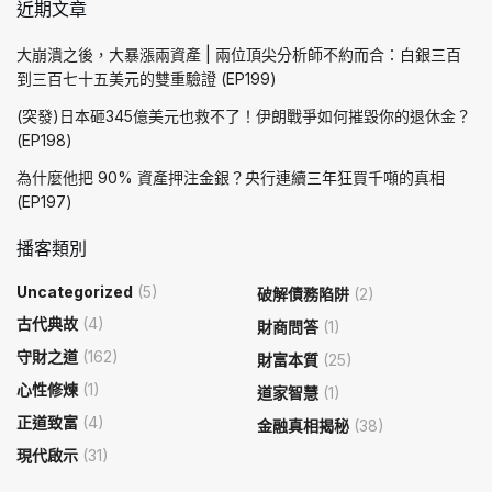
近期文章
大崩潰之後，大暴漲兩資產 | 兩位頂尖分析師不約而合：白銀三百
到三百七十五美元的雙重驗證 (EP199)
(突發)日本砸345億美元也救不了！伊朗戰爭如何摧毀你的退休金？
(EP198)
為什麼他把 90% 資產押注金銀？央行連續三年狂買千噸的真相
(EP197)
播客類別
Uncategorized
(5)
破解債務陷阱
(2)
古代典故
(4)
財商問答
(1)
守財之道
(162)
財富本質
(25)
心性修煉
(1)
道家智慧
(1)
正道致富
(4)
金融真相揭秘
(38)
現代啟示
(31)