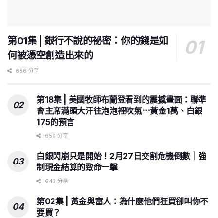
第01集 | 銀行不說的祕密：你的錢是如
何被憑空創造出來的
656 分享
第18集 | 美國牧師布蘭登看到的震撼畫面：聯準
會主席滿頭大汗往泡泡裡吹氣⋯黃金1萬、白銀
175的預言
650 分享
白銀閃崩只是開始！2月27日交割危機倒數｜強
制現金結算的致命一擊
643 分享
第02集 | 黃金與富人：為什麼他們狂買卻叫你不
要買？