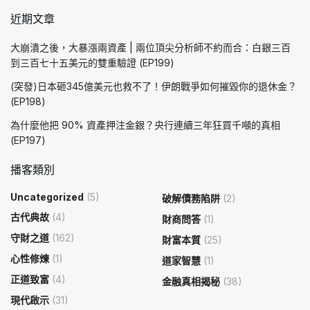
近期文章
大崩潰之後，大暴漲兩資產 | 兩位頂尖分析師不約而合：白銀三百
到三百七十五美元的雙重驗證 (EP199)
(突發)日本砸345億美元也救不了！伊朗戰爭如何摧毀你的退休金？
(EP198)
為什麼他把 90% 資產押注金銀？央行連續三年狂買千噸的真相
(EP197)
播客類別
Uncategorized
(5)
破解債務陷阱
(2)
古代典故
(4)
財商問答
(1)
守財之道
(162)
財富本質
(25)
心性修煉
(1)
道家智慧
(1)
正道致富
(4)
金融真相揭秘
(38)
現代啟示
(31)