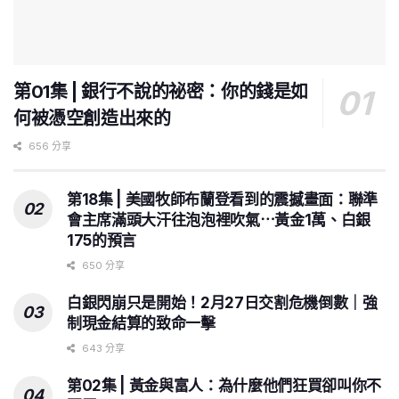
第01集 | 銀行不說的祕密：你的錢是如
何被憑空創造出來的
656 分享
第18集 | 美國牧師布蘭登看到的震撼畫面：聯準
會主席滿頭大汗往泡泡裡吹氣⋯黃金1萬、白銀
175的預言
650 分享
白銀閃崩只是開始！2月27日交割危機倒數｜強
制現金結算的致命一擊
643 分享
第02集 | 黃金與富人：為什麼他們狂買卻叫你不