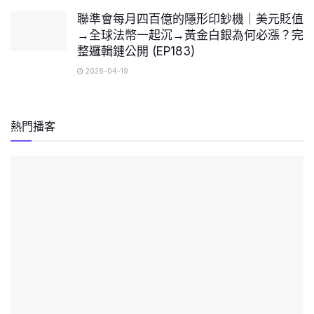
聯準會每月四百億的隱形印鈔機｜美元貶值
→全球法幣一起沉→黃金白銀為何必漲？完
整邏輯鏈公開 (EP183)
2026-04-19
熱門播客