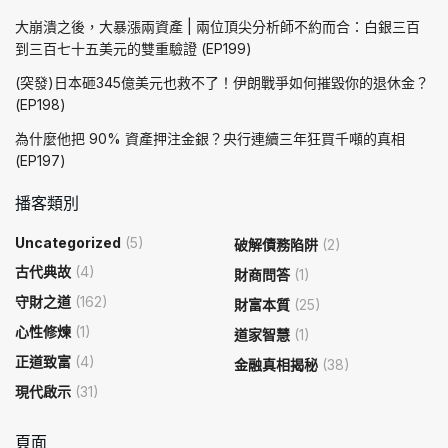
大崩潰之後，大暴漲兩資產 | 兩位頂尖分析師不約而合：白銀三百
到三百七十五美元的雙重驗證 (EP199)
(突發)日本砸345億美元也救不了！伊朗戰爭如何摧毀你的退休金？
(EP198)
為什麼他把 90% 資產押注金銀？央行連續三年狂買千噸的真相
(EP197)
播客類別
Uncategorized
(5)
破解債務陷阱
(2)
古代典故
(4)
財商問答
(1)
守財之道
(162)
財富本質
(25)
心性修煉
(1)
道家智慧
(1)
正道致富
(4)
金融真相揭秘
(38)
現代啟示
(31)
頁面