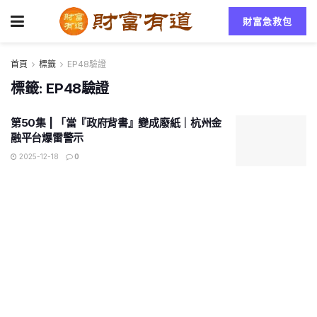
財富急救包
首頁
標籤
EP48驗證
標籤:
EP48驗證
第50集 | 「當『政府背書』變成廢紙｜杭州金
融平台爆雷警示
2025-12-18
0