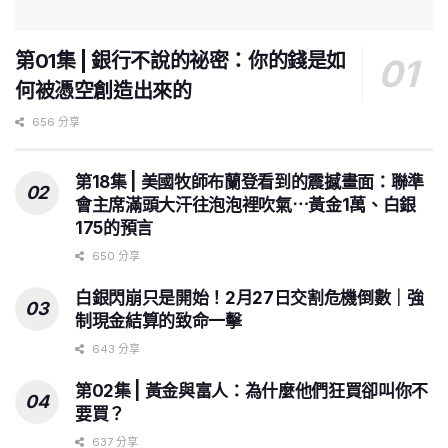
第01集 | 銀行不說的祕密：你的錢是如
何被憑空創造出來的
656 分享
第18集 | 美國牧師布蘭登看到的震撼畫面：聯準
會主席滿頭大汗往泡泡裡吹氣⋯黃金1萬、白銀
175的預言
650 分享
白銀閃崩只是開始！2月27日交割危機倒數｜強
制現金結算的致命一擊
643 分享
第02集 | 黃金與富人：為什麼他們狂買卻叫你不
要買？
637 分享