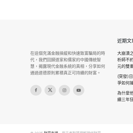
近期文
在這個充滿金融操縱和快速致富騙局的時
大崩潰之
代，我們回歸道家和儒家的中國傳統智
析師不
慧，揭露現代金融系統的真相，分享如何
元的雙重驗
通過道德原則累積真正可持續的財富。
(突發)
爭如何摧
為什麼他
續三年狂