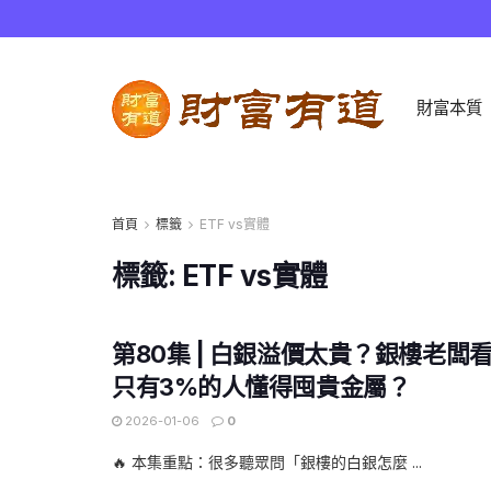
財富本質
首頁
標籤
ETF vs實體
標籤:
ETF vs實體
第80集 | 白銀溢價太貴？銀樓老闆
只有3%的人懂得囤貴金屬？
2026-01-06
0
🔥 本集重點：很多聽眾問「銀樓的白銀怎麼 ...