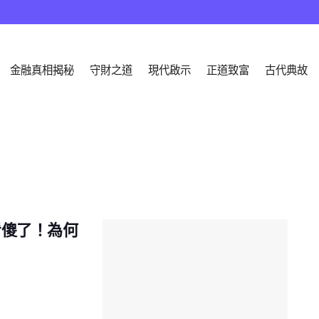
金融真相揭秘
守財之道
現代啟示
正道致富
古代典故
看傻了！為何