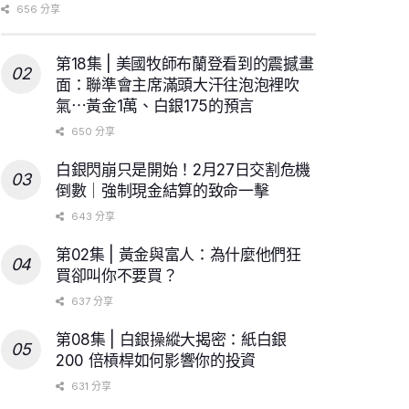
656 分享
第18集 | 美國牧師布蘭登看到的震撼畫
面：聯準會主席滿頭大汗往泡泡裡吹
氣⋯黃金1萬、白銀175的預言
650 分享
白銀閃崩只是開始！2月27日交割危機
倒數｜強制現金結算的致命一擊
643 分享
第02集 | 黃金與富人：為什麼他們狂
買卻叫你不要買？
637 分享
第08集 | 白銀操縱大揭密：紙白銀
200 倍槓桿如何影響你的投資
631 分享