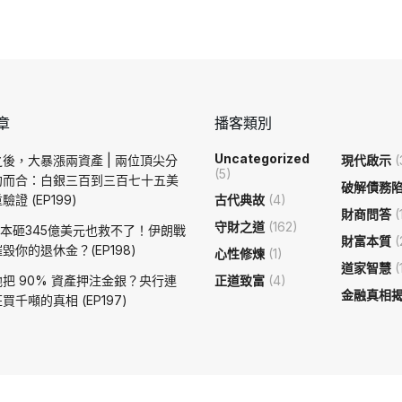
章
播客類別
Uncategorized
後，大暴漲兩資產 | 兩位頂尖分
現代啟示
(
(5)
約而合：白銀三百到三百七十五美
破解債務
證 (EP199)
古代典故
(4)
財商問答
(
守財之道
(162)
日本砸345億美元也救不了！伊朗戰
財富本質
(
毀你的退休金？(EP198)
心性修煉
(1)
道家智慧
(
把 90% 資產押注金銀？央行連
正道致富
(4)
金融真相
買千噸的真相 (EP197)