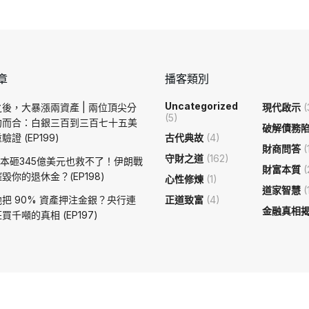
章
播客類別
Uncategorized
後，大暴漲兩資產 | 兩位頂尖分
現代啟示
(
(5)
約而合：白銀三百到三百七十五美
破解債務
證 (EP199)
古代典故
(4)
財商問答
(
守財之道
(162)
日本砸345億美元也救不了！伊朗戰
財富本質
(
毀你的退休金？(EP198)
心性修煉
(1)
道家智慧
(
把 90% 資產押注金銀？央行連
正道致富
(4)
金融真相
買千噸的真相 (EP197)