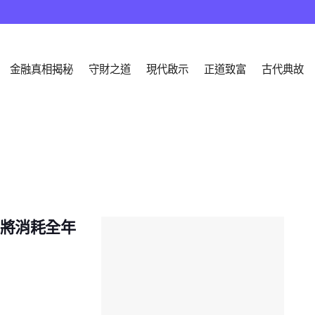
金融真相揭秘
守財之道
現代啟示
正道致富
古代典故
池將消耗全年