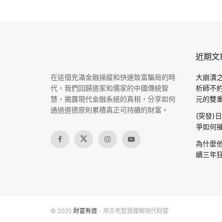
近期文
在這個充滿金融操縱和快速致富騙局的時
大崩潰之
代，我們回歸道家和儒家的中國傳統智
析師不
慧，揭露現代金融系統的真相，分享如何
元的雙重驗
通過道德原則累積真正可持續的財富。
(突發)
爭如何摧
為什麼他
續三年狂
© 2025
財富有道
- 用古老智慧理解現代財富