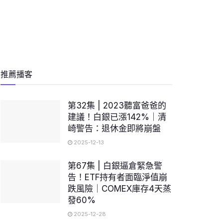
推薦播客
第32集 | 2023聽富爸爸的
建議！白銀已漲142%｜清
崎警告：退休金即將崩盤
2025-12-13
第67集 | 白銀逼倉緊急警
告！ETF持有者面臨淨值崩
跌風險｜COMEX庫存4天蒸
發60%
2025-12-28