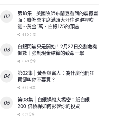
第18集 | 美國牧師布蘭登看到的震撼畫
面：聯準會主席滿頭大汗往泡泡裡吹
氣⋯黃金1萬、白銀175的預言
650 分享
白銀閃崩只是開始！2月27日交割危機
倒數｜強制現金結算的致命一擊
643 分享
第02集 | 黃金與富人：為什麼他們狂
買卻叫你不要買？
637 分享
第08集 | 白銀操縱大揭密：紙白銀
200 倍槓桿如何影響你的投資
631 分享