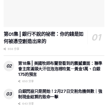
第01集 | 銀行不說的祕密：你的錢是如
何被憑空創造出來的
656 分享
第18集 | 美國牧師布蘭登看到的震撼畫面：聯準
會主席滿頭大汗往泡泡裡吹氣⋯黃金1萬、白銀
175的預言
650 分享
白銀閃崩只是開始！2月27日交割危機倒數｜強
制現金結算的致命一擊
643 分享