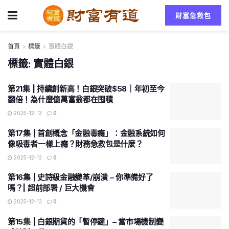
財富急救包
首頁
標籤
實體白銀
標籤:
實體白銀
第21集 | 持續創新高！白銀突破$58｜年初至今
翻倍！為什麼億萬富翁都在囤積
2025-12-13
0
第17集 | 首創概念「金融毒癮」：金融系統如何
像吸毒者一樣上癮？財務急救包是什麼？
2025-12-13
0
第16集 | 史詩級金融變革/崩潰 – 你準備好了
嗎？| 超前部署 / 巨大機會
2025-12-13
0
第15集 | 白銀期貨的「暫停鍵」– 當市場機制變