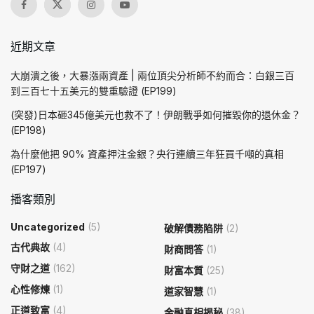
近期文章
大崩潰之後，大暴漲兩資產 | 兩位頂尖分析師不約而合：白銀三百
到三百七十五美元的雙重驗證 (EP199)
(突發)日本砸345億美元也救不了！伊朗戰爭如何摧毀你的退休金？
(EP198)
為什麼他把 90% 資產押注金銀？央行連續三年狂買千噸的真相
(EP197)
播客類別
Uncategorized
(5)
破解債務陷阱
(2)
古代典故
(4)
財商問答
(1)
守財之道
(162)
財富本質
(25)
心性修煉
(1)
道家智慧
(1)
正道致富
(4)
金融真相揭秘
(38)