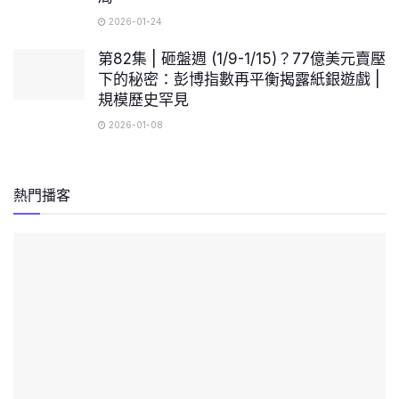
2026-01-24
第82集 | 砸盤週 (1/9-1/15)？77億美元賣壓
下的秘密：彭博指數再平衡揭露紙銀遊戲 |
規模歷史罕見
2026-01-08
熱門播客