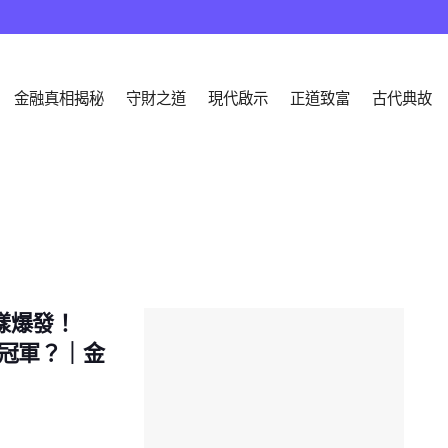
金融真相揭秘
守財之道
現代啟示
正道致富
古代典故
一樣爆發！
500冠軍？｜金