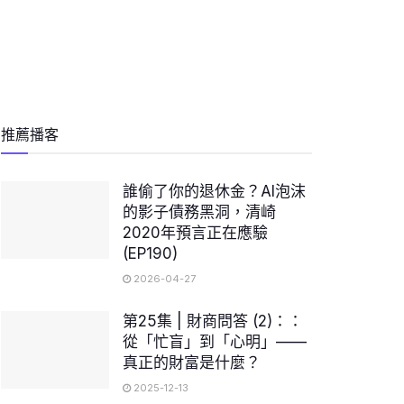
推薦播客
誰偷了你的退休金？AI泡沫
的影子債務黑洞，清崎
2020年預言正在應驗
(EP190)
2026-04-27
第25集 | 財商問答 (2)：：
從「忙盲」到「心明」——
真正的財富是什麼？
2025-12-13