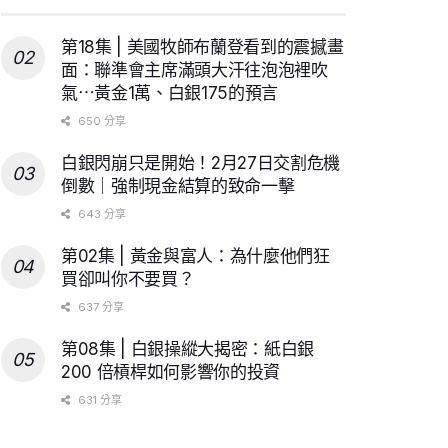
第18集 | 美國牧師布蘭登看到的震撼畫
面：聯準會主席滿頭大汗往泡泡裡吹
氣⋯黃金1萬、白銀175的預言
650 分享
白銀閃崩只是開始！2月27日交割危機
倒數｜強制現金結算的致命一擊
643 分享
第02集 | 黃金與富人：為什麼他們狂
買卻叫你不要買？
637 分享
第08集 | 白銀操縱大揭密：紙白銀
200 倍槓桿如何影響你的投資
631 分享