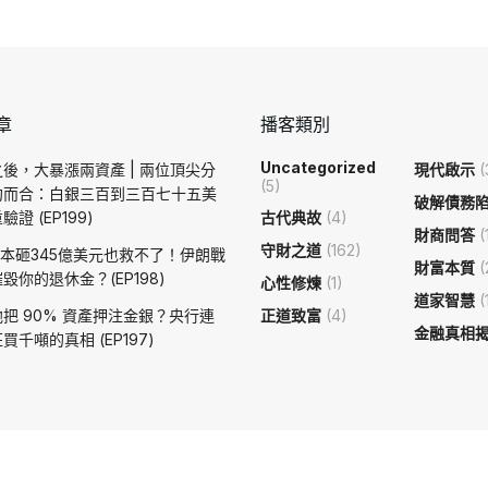
章
播客類別
Uncategorized
後，大暴漲兩資產 | 兩位頂尖分
現代啟示
(
(5)
約而合：白銀三百到三百七十五美
破解債務
證 (EP199)
古代典故
(4)
財商問答
(
守財之道
(162)
日本砸345億美元也救不了！伊朗戰
財富本質
(
毀你的退休金？(EP198)
心性修煉
(1)
道家智慧
(
把 90% 資產押注金銀？央行連
正道致富
(4)
金融真相
買千噸的真相 (EP197)