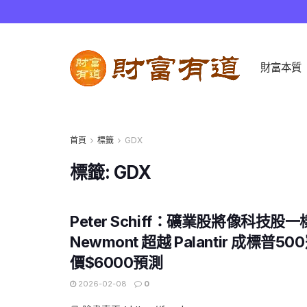
財富本質
首頁
標籤
GDX
標籤:
GDX
Peter Schiff：礦業股將像科技股
Newmont 超越 Palantir 成標普
價$6000預測
2026-02-08
0