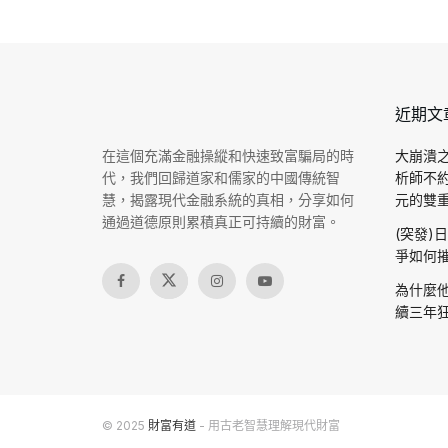
近期文
在這個充滿金融操縱和快速致富騙局的時
大崩潰之
代，我們回歸道家和儒家的中國傳統智
析師不
慧，揭露現代金融系統的真相，分享如何
元的雙重驗
通過道德原則累積真正可持續的財富。
(突發)
爭如何摧
為什麼他
續三年狂
© 2025
財富有道
- 用古老智慧理解現代財富