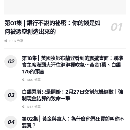
第01集 | 銀行不說的祕密：你的錢是如
何被憑空創造出來的
656 分享
第18集 | 美國牧師布蘭登看到的震撼畫面：聯準
會主席滿頭大汗往泡泡裡吹氣⋯黃金1萬、白銀
175的預言
650 分享
白銀閃崩只是開始！2月27日交割危機倒數｜強
制現金結算的致命一擊
643 分享
第02集 | 黃金與富人：為什麼他們狂買卻叫你不
要買？