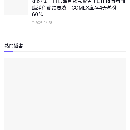
第67集 | 白銀逼倉緊急警告！ETF持有者面
臨淨值崩跌風險｜COMEX庫存4天蒸發
60%
2025-12-28
熱門播客