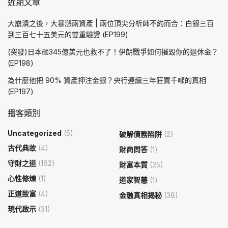
近期文章
大崩潰之後，大暴漲兩資產 | 兩位頂尖分析師不約而合：白銀三百
到三百七十五美元的雙重驗證 (EP199)
(突發)日本砸345億美元也救不了！伊朗戰爭如何摧毀你的退休金？
(EP198)
為什麼他把 90% 資產押注金銀？央行連續三年狂買千噸的真相
(EP197)
播客類別
Uncategorized
(5)
破解債務陷阱
(2)
古代典故
(4)
財商問答
(1)
守財之道
(162)
財富本質
(25)
心性修煉
(1)
道家智慧
(1)
正道致富
(4)
金融真相揭秘
(38)
現代啟示
(31)