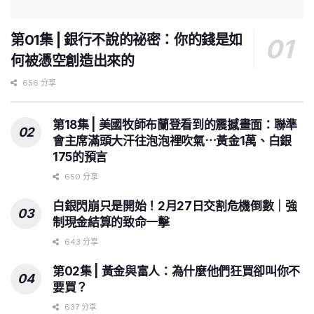
第01集 | 銀行不說的祕密：你的錢是如
何被憑空創造出來的
656 分享
第18集 | 美國牧師布蘭登看到的震撼畫面：聯準
會主席滿頭大汗往泡泡裡吹氣⋯黃金1萬、白銀
175的預言
650 分享
白銀閃崩只是開始！2月27日交割危機倒數｜強
制現金結算的致命一擊
643 分享
第02集 | 黃金與富人：為什麼他們狂買卻叫你不
要買？
637 分享