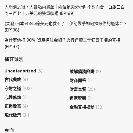
大崩潰之後，大暴漲兩資產 | 兩位頂尖分析師不約而合：白銀三百
到三百七十五美元的雙重驗證 (EP199)
(突發)日本砸345億美元也救不了！伊朗戰爭如何摧毀你的退休金？
(EP198)
為什麼他把 90% 資產押注金銀？央行連續三年狂買千噸的真相
(EP197)
播客類別
Uncategorized
(5)
破解債務陷阱
(2)
古代典故
(4)
財商問答
(1)
守財之道
(162)
財富本質
(25)
心性修煉
(1)
道家智慧
(1)
正道致富
(4)
金融真相揭秘
(38)
現代啟示
(31)
頁面