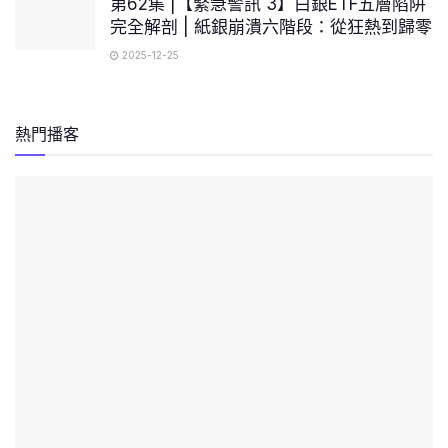
第62集 |【緊急警訊 3】白銀ETF五層陷阱
完全解剖 | 紙銀崩潰六階段：從狂熱到歸零
2025-12-25
熱門播客