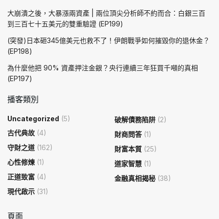
大崩潰之後，大暴漲兩資產 | 兩位頂尖分析師不約而合：白銀三百
到三百七十五美元的雙重驗證 (EP199)
(突發)日本砸345億美元也救不了！伊朗戰爭如何摧毀你的退休金？
(EP198)
為什麼他把 90% 資產押注金銀？央行連續三年狂買千噸的真相
(EP197)
播客類別
Uncategorized
(5)
破解債務陷阱
(2)
古代典故
(4)
財商問答
(1)
守財之道
(162)
財富本質
(25)
心性修煉
(1)
道家智慧
(1)
正道致富
(4)
金融真相揭秘
(38)
現代啟示
(31)
頁面