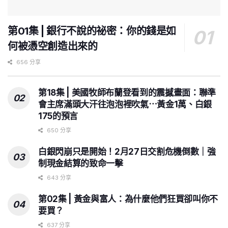
第01集 | 銀行不說的祕密：你的錢是如
何被憑空創造出來的
656 分享
第18集 | 美國牧師布蘭登看到的震撼畫面：聯準
會主席滿頭大汗往泡泡裡吹氣⋯黃金1萬、白銀
175的預言
650 分享
白銀閃崩只是開始！2月27日交割危機倒數｜強
制現金結算的致命一擊
643 分享
第02集 | 黃金與富人：為什麼他們狂買卻叫你不
要買？
637 分享