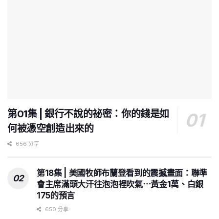
第01集 | 銀行不說的祕密：你的錢是如
何被憑空創造出來的
656 分享
第18集 | 美國牧師布蘭登看到的震撼畫面：聯準
會主席滿頭大汗往泡泡裡吹氣⋯黃金1萬、白銀
175的預言
650 分享