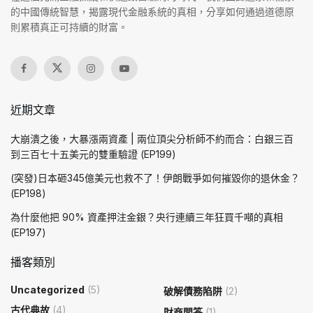
的中國傳統智慧，揭露現代金融系統的真相，分享如何通過道德原
則累積真正可持續的財富。
近期文章
大崩潰之後，大暴漲兩資產 | 兩位頂尖分析師不約而合：白銀三百
到三百七十五美元的雙重驗證 (EP199)
(突發)日本砸345億美元也救不了！伊朗戰爭如何摧毀你的退休金？
(EP198)
為什麼他把 90% 資產押注金銀？央行連續三年狂買千噸的真相
(EP197)
播客類別
Uncategorized
(5)
破解債務陷阱
(2)
古代典故
(4)
財商問答
(1)