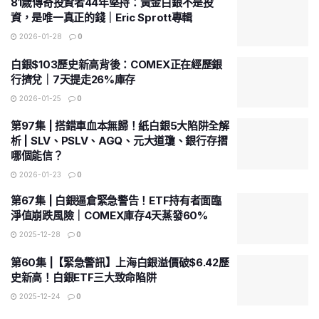
81歲傳奇投資者44年堅持：黃金白銀不是投
資，是唯一真正的錢｜Eric Sprott專輯
2026-01-28
0
白銀$103歷史新高背後：COMEX正在經歷銀
行擠兌｜7天提走26%庫存
2026-01-25
0
第97集 | 搭錯車血本無歸！紙白銀5大陷阱全解
析 | SLV、PSLV、AGQ、元大道瓊、銀行存摺
哪個能信？
2026-01-23
0
第67集 | 白銀逼倉緊急警告！ETF持有者面臨
淨值崩跌風險｜COMEX庫存4天蒸發60%
2025-12-28
0
第60集 |【緊急警訊】上海白銀溢價破$6.42歷
史新高！白銀ETF三大致命陷阱
2025-12-24
0