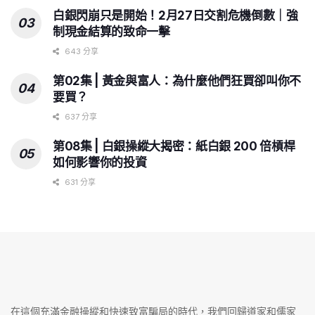
白銀閃崩只是開始！2月27日交割危機倒數｜強
制現金結算的致命一擊
643 分享
第02集 | 黃金與富人：為什麼他們狂買卻叫你不
要買？
637 分享
第08集 | 白銀操縱大揭密：紙白銀 200 倍槓桿
如何影響你的投資
631 分享
在這個充滿金融操縱和快速致富騙局的時代，我們回歸道家和儒家