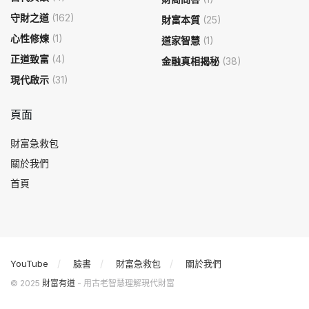
守財之道
(162)
財富本質
(25)
心性修煉
(1)
道家智慧
(1)
正道致富
(4)
金融真相揭秘
(38)
現代啟示
(31)
頁面
財富急救包
關於我們
首頁
YouTube
臉書
財富急救包
關於我們
© 2025
財富有道
- 用古老智慧理解現代財富