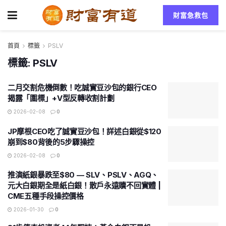
財富急救包
首頁
標籤
PSLV
標籤:
PSLV
二月交割危機倒數！吃誠實豆沙包的銀行CEO
揭露「圍標」+V型反轉收割計劃
2026-02-08
0
JP摩根CEO吃了誠實豆沙包！詳述白銀從$120
崩到$80背後的5步驟操控
2026-02-08
0
推演紙銀暴跌至$80 — SLV、PSLV、AGQ、
元大白銀期全是紙白銀！散戶永遠贖不回實體 |
CME五種手段操控價格
2026-01-30
0