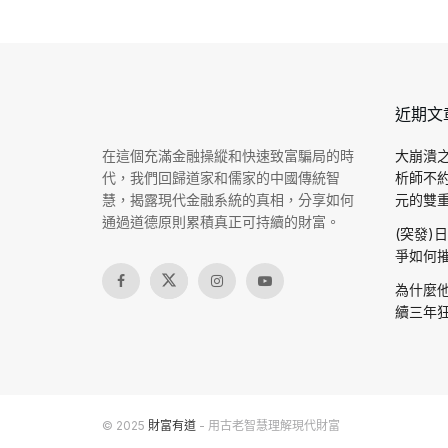
近期文
在這個充滿金融操縱和快速致富騙局的時
大崩潰之
代，我們回歸道家和儒家的中國傳統智
析師不
慧，揭露現代金融系統的真相，分享如何
元的雙重驗
通過道德原則累積真正可持續的財富。
(突發)
爭如何摧
為什麼他
續三年狂
© 2025
財富有道
- 用古老智慧理解現代財富