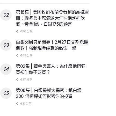
第18集 | 美國牧師布蘭登看到的震撼畫
面：聯準會主席滿頭大汗往泡泡裡吹
氣⋯黃金1萬、白銀175的預言
650 分享
白銀閃崩只是開始！2月27日交割危機
倒數｜強制現金結算的致命一擊
643 分享
第02集 | 黃金與富人：為什麼他們狂
買卻叫你不要買？
637 分享
第08集 | 白銀操縱大揭密：紙白銀
200 倍槓桿如何影響你的投資
631 分享