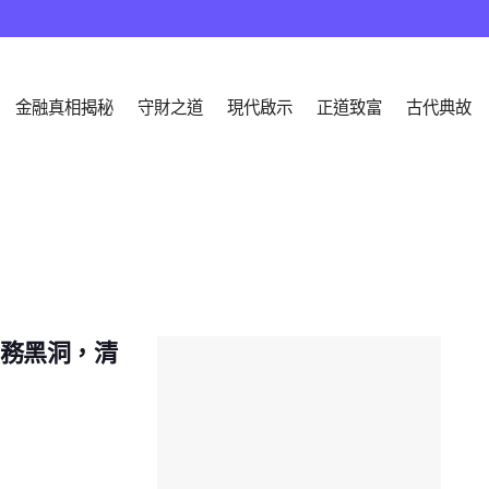
金融真相揭秘
守財之道
現代啟示
正道致富
古代典故
債務黑洞，清