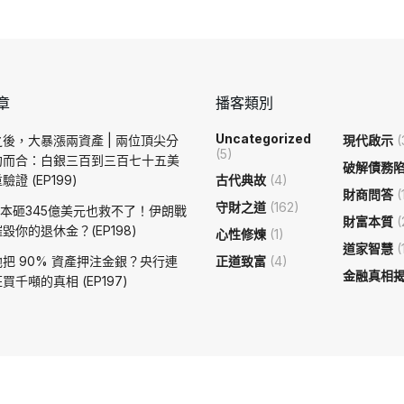
章
播客類別
Uncategorized
後，大暴漲兩資產 | 兩位頂尖分
現代啟示
(
(5)
約而合：白銀三百到三百七十五美
破解債務
證 (EP199)
古代典故
(4)
財商問答
(
守財之道
(162)
日本砸345億美元也救不了！伊朗戰
財富本質
(
毀你的退休金？(EP198)
心性修煉
(1)
道家智慧
(
把 90% 資產押注金銀？央行連
正道致富
(4)
金融真相
買千噸的真相 (EP197)